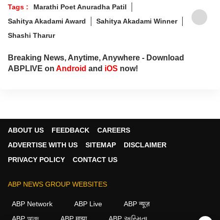
Tags :
Marathi Poet Anuradha Patil
Sahitya Akadami Award
Sahitya Akadami Winner
Shashi Tharur
Breaking News, Anytime, Anywhere - Download
ABPLIVE on
Android
and
iOS
now!
ABOUT US
FEEDBACK
CAREERS
ADVERTISE WITH US
SITEMAP
DISCLAIMER
PRIVACY POLICY
CONTACT US
ABP NEWS GROUP WEBSITES
ABP Network
ABP Live
ABP न्यूज़
ABP আনন্দ
ABP माझा
ABP અસ્મિતા