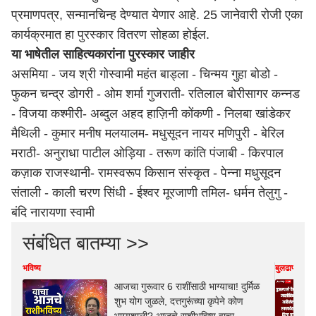
प्रमाणपत्र, सन्मानचिन्ह देण्यात येणार आहे. 25 जानेवारी रोजी एका
कार्यक्रमात हा पुरस्कार वितरण सोहळा होईल.
या भाषेतील साहित्यकारांना पुरस्कार जाहीर
असमिया - जय श्री गोस्वामी महंत बाड्ला - चिन्मय गुहा बोडो -
फुकन चन्द्र डोगरी - ओम शर्मा गुजराती- रतिलाल बोरीसागर कन्नड
- विजया कश्मीरी- अब्दुल अहद हाज़िनी कोंकणी - निलबा खांडेकर
मैथिली - कुमार मनीष मलयालम- मधुसूदन नायर मणिपुरी - बेरिल
मराठी- अनुराधा पाटील ओड़िया - तरूण कांति पंजाबी - किरपाल
कज़ाक राजस्थानी- रामस्वरूप किसान संस्कृत - पेन्ना मधुसूदन
संताली - काली चरण सिंधी - ईश्वर मूरजाणी तमिल- धर्मन तेलुगु -
बंदि नारायणा स्वामी
संबंधित बातम्या >>
भविष्य
बुलढाणा
आजचा गुरूवार 6 राशींसाठी भाग्याचा! दुर्मिळ
शुभ योग जुळले, दत्तगुरूंच्या कृपेने कोण