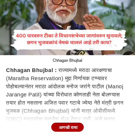
Chhagan Bhujbal
Chhagan Bhujbal :
राज्यामध्ये मराठा आरक्षणाचा
(Maratha Reservation) मुद्दा निर्णायक टप्प्यावर
पोहोचल्यानंतर मराठा आंदोलक मनोज जरांगे पाटील (Manoj
Jarange Patil) यांच्या विरोधात कोणताही नेता बोलण्यास
तयार होत नसताना अजित पवार गटाचे ज्येष्ठ नेते मंत्री छगन
भुजबळ (Chhagan Bhujbal) यांनी मात्र ओबीसीमध्ये
(OBC) मराठ्यांचा समावेश होऊ देणार नाही, असे म्हणत
आक्रमक पवित्रा घेतला होता. त्यांनी प्रत्युत्तर सभाही घेतल्या.
आणखी वाचा