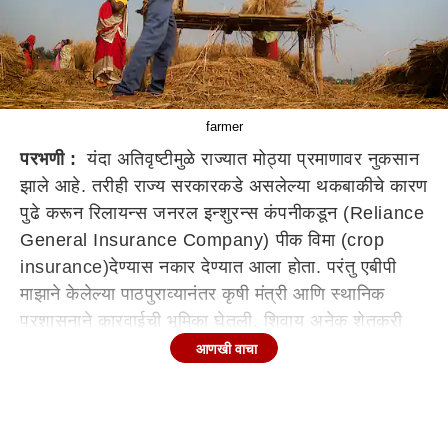
farmer
परभणी :
यंदा अतिवृष्टीमुळे राज्यात मोठ्या प्रमाणावर नुकसान
झाले आहे. तरीही राज्य सरकारकडे असलेल्या थकबाकीचे कारण
पुढे करून रिलायन्स जनरल इन्शुरन्स कंपनीकडून (Reliance
General Insurance Company) पीक विमा (crop
insurance)देण्यास नकार देण्यात आला होता. परंतु एबीपी
माझाने केलेल्या पाठपुराव्यानंतर कृषी मंत्री आणि स्थानिक
प्रशासनाने कारवाईची भूमिका घेतली. शिवाय अनेक शेतकरी
संघटनांनी संघर्ष केल्याने अखेर रिलायन्सने नरमाईची भूमिका
आणखी वाचा
घेत १७ लाख शेतकऱ्यांचे ( farmers)४३० कोटी रुपये मंजूर
करून ही रक्कम त्यांच्या खात्यावर जमा करण्यास सुरुवात केली
आहे.