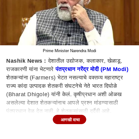
Prime Minister Narendra Modi
Nashik News :
देशातील उद्योजक, कलाकार, खेळाडू,
राजकारणी यांना भेटणारे
पंतप्रधान नरेंद्र मोदी (PM Modi)
शेतकऱ्यांना (Farmers) भेटत नसल्याचे वक्तव्य महाराष्ट्र
राज्य कांदा उत्पादक शेतकरी संघटनेचे नेते भारत दिघोळे
(Bharat Dhigole) यांनी केलं. कृषीप्रधान अशी ओळख
असलेल्या देशात शेतकऱ्यांनाच आपले प्रश्न मांडण्यासाठी
पंतप्रधान वेळ देत नाही. हे शेतकऱ्यांसाठी दुर्दैवी आहे.
कांद्यावरील निर्यात बंदी कोणत्याही अटी शर्ती शिवाय सुरू करावी.
आणखी वाचा
तसेच कांदा निर्यात बंदीपासून मागील नऊ महिन्यात शेतकऱ्यांच्या
झालेल्या नुकसानीपोटी दरातील फरक म्हणून सरकारने