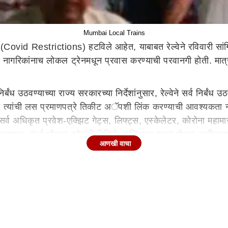
Mumbai Local Trains
 (Covid Restrictions) हटविले आहेत, याबाबत रेल्वेने रविवारी सांग
रिकांनाच लोकल ट्रेनमधून प्रवास करण्याची परवानगी होती. मात्र आता 
निर्बंध उठवण्याच्या राज्य सरकारच्या निर्देशांनुसार, रेल्वेने सर्व नि
आता त्यांची लस प्रमाणपत्रे तिकीट अॅपशी लिंक करण्याची आवश्यकता न
े की, सर्व अधिकृत प्रवेश-एक्झिट गेट्स, लिफ्ट्स, एस्केलेटर, कोरोना मह
रम्यान, मुंबई लोकल ट्रेनची तिकिटे आणि पास फक्त दोनदा लसीकरण झ
आणखी वाचा
णे आवश्यक होते. याला विरोध करत, नागरिकांच्या एका गटाने उच्च न्याय
.
रने नुकतेच 1 एप्रिलपासून सर्व निर्बंध हटवण्याचा निर्णय घेतला. ता
35 लाख आणि पश्चिम रेल्वेवर 29 लाखांहून अधिक प्रवासी प्रवास कर
सदस्य 62 वर्षीय मन्सूर उमर दरवेश यांनी सप्टेंबर 2021 मध्ये मुख्यमं