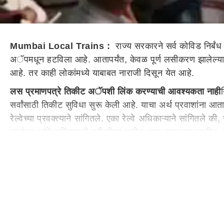
Mumbai Local Trains :
राज्य सरकारने सर्व कोविड निर्बंध
अॅपमधून हटविला आहे. आतापर्यंत, केवळ पूर्ण लसीकरण झालेल्या नाग
आहे. तर काही लोकांमध्ये याबाबत नाराजी दिसून येत आहे.
लस प्रमाणपत्रे तिकीट अॅपशी लिंक करण्याची आवश्यकता नाही
सर्वांसाठी तिकीट सुविधा सुरू केली आहे. याचा अर्थ प्रवाशांना 
रेल्वेच्या प्रवक्त्याने सांगितले. एका रेल्वे अधिकाऱ्याने सांगितल
काउंटर आणि बुकिंगसाठी एटीव्हीएम मशीन आता उघडल्या जातील. द
पोर्टलद्वारे लसीकरण प्रमाणपत्र आणि युनिव्हर्सल पासशी जोडले जा
फटकारले होते, तसेच आपली भूमिका स्पष्ट करण्यास सांगितले होते
दैनंदिन प्रवासी संख्या जवळपास 65 लाखांवर पोहोचली
महाराष्ट्र
ातील कोविड प्रकरणांमध्ये घट झाल्याचे सांगत राज्य सरका
संख्या जवळपास 65 लाखांवर पोहोचली आहे. मध्य रेल्वेवर सुमारे 
15 लाख कमी आहे. जोगेश्वरी येथील ज्येष्ठ नागरिक प्रवासी समितीचे 