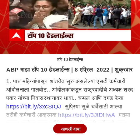
टॉप 10 हेडलाईन्स
ABP माझा टॉप 10 हेडलाईन्स | 8 एप्रिल 2022 | शुक्रवार
1. पाच महिन्यांपासून शांततेत सुरु असलेल्या एसटी कर्मचारी
आंदोलनाला गालबोट.. आंदोलकांकडून राष्ट्रवादीचे अध्यक्ष शरद
पवार यांच्या निवासस्थानावर धावा.. चप्पल आणि दगड फेक
https://bit.ly/3xcSIQJ
सुप्रिया सुळे चर्चेसाठी आल्या
तरीही कर्मचारी आक्रमक
https://bit.ly/3JtDHwA
माझ्या
घरावर झालेला हल्ला दुर्दैवी, पण तरीही आम्ही चर्चेसाठी तयार;
आणखी वाचा
सुप्रिया सुळेंची प्रतिक्रिया
https://bit.ly/3NRZ1PL