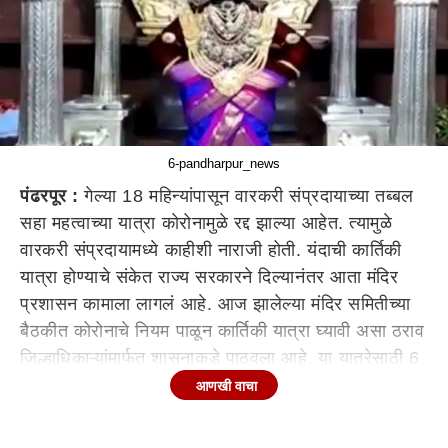
6-pandharpur_news
पंढरपूर :
गेल्या 18 महिन्यांपासून वारकरी संप्रदायाच्या तब्बल
सहा महत्वाच्या यात्रा कोरोनामुळे रद्द झाल्या आहेत. त्यामुळे
वारकरी संप्रदायामध्ये काहीशी नाराजी होती. यंदाची कार्तिकी
यात्रा होण्याचे संकेत राज्य सरकारने दिल्यानंतर आता मंदिर
प्रशासन कामाला लागलं आहे. आज झालेल्या मंदिर समितीच्या
बैठकीत कोरोनाचे नियम पाळून कार्तिकी यात्रा घ्यावी असा ठराव
जिल्हाधिकाऱ्यांमार्फत शासनाकडे पाठवला आहे. या यात्रेसाठी 6
नोव्हेंबर रोजी देवाचा पलंग निघणार असून 6 नोव्हेंबर ते 24
आणखी वाचा
नोव्हेंबर या कालावधीत मंदिर भाविकांच्या दर्शनासाठी 24 तास
खुले ठेवण्याचा निर्णय मंदिर प्रशासनाने घेतला आहे.