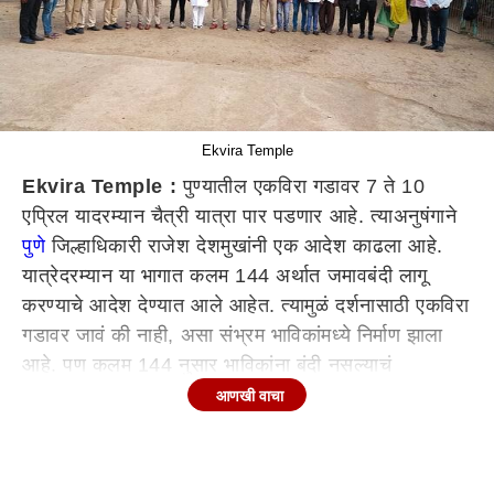
Ekvira Temple
Ekvira Temple :
पुण्यातील एकविरा गडावर 7 ते 10
एप्रिल यादरम्यान चैत्री यात्रा पार पडणार आहे. त्याअनुषंगाने
पुणे
जिल्हाधिकारी राजेश देशमुखांनी एक आदेश काढला आहे.
यात्रेदरम्यान या भागात कलम 144 अर्थात जमावबंदी लागू
करण्याचे आदेश देण्यात आले आहेत. त्यामुळं दर्शनासाठी एकविरा
गडावर जावं की नाही, असा संभ्रम भाविकांमध्ये निर्माण झाला
आहे. पण कलम 144 नुसार भाविकांना बंदी नसल्याचं
प्रशासनानं सांगितले आहे. एकीकडे सर्व निर्बंध हटवले जात
आणखी वाचा
असताना जिल्हाधिकाऱ्यांना काढलेल्या आदेशावर आश्चर्य व्यक्त
केलं जात आहे.