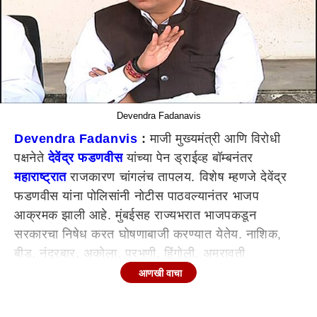
Devendra Fadanavis
Devendra Fadanvis
:
माजी मुख्यमंत्री आणि विरोधी
पक्षनेते
देवेंद्र फडणवीस
यांच्या पेन ड्राईव्ह बॉम्बनंतर
महाराष्ट्रात
राजकारण चांगलंच तापलय. विशेष म्हणजे देवेंद्र
फडणवीस यांना पोलिसांनी नोटीस पाठवल्यानंतर भाजप
आक्रमक झाली आहे. मुंबईसह राज्यभरात भाजपकडून
सरकारचा निषेध करत घोषणाबाजी करण्यात येतेय. नाशिक,
बीड, नंदुरबार, अकोला, परभणी, हिंगोली, अमरावती
बुलढाण्यासह यवतमाळमध्येही भाजपकडून सरकार आणि
आणखी वाचा
पोलिसांच्या निषेधार्थ आंदोलने करण्यात आली.