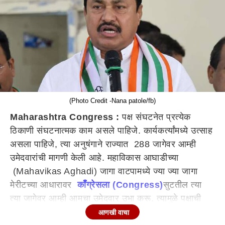
(Photo Credit -Nana patole/fb)
Maharashtra Congress :
पक्ष संघटनेत प्रत्येक
ठिकाणी संघटनात्मक काम असले पाहिजे. कार्यकर्त्यांमध्ये उत्साह
असला पाहिजे, त्या अनुषंगाने राज्यात 288 जागेवर आम्ही
उमेदवारांची मागणी केली आहे. महाविकास आघाडीच्या
(Mahavikas Aghadi) जागा वाटपामध्ये ज्या ज्या जागा
मेरीटच्या आधारावर
काँग्रेसला (Congress)
सुटतील त्या
त्या जागेवर आम्ही आमचा उमेदवार उभा करू. त्यामुळे पक्षाची
तयारी करणं यात काही गैर नाही आणि त्यामुळे याचा कुठेही
आणखी वाचा