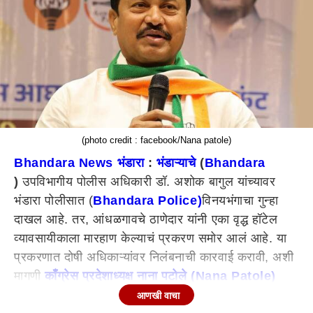
(photo credit : facebook/Nana patole)
Bhandara News भंडारा
:
भंडाऱ्याचे
(
Bhandara
)
उपविभागीय पोलीस अधिकारी डॉ. अशोक बागुल यांच्यावर
भंडारा पोलीसात (
Bhandara Police)
विनयभंगाचा गुन्हा
दाखल आहे. तर, आंधळगावचे ठाणेदार यांनी एका वृद्ध हॉटेल
व्यावसायीकाला मारहाण केल्याचं प्रकरण समोर आलं आहे. या
प्रकरणात दोषी अधिकाऱ्यांवर निलंबनाची कारवाई करावी, अशी
मागणी
काँग्रेस प्रदेशाध्यक्ष नाना पटोले (Nana Patole)
यांनी केली आहे. 7 जूनला उपविभागीय पोलीस अधिकारी
आणखी वाचा