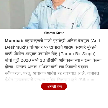
Sitaram Kunte
Mumbai:
महाराष्ट्राचे माजी गृहमंत्री अनिल देशमुख (Anil
Deshmukh) यांच्यावर भ्रष्टाचाराचे आरोप करणारे मुंबईचे
माजी पोलीस आयुक्त परमबीर सिंह (Param Bir Singh)
यांनी जुलै 2020 मध्ये 10 डीसीपी अधिकाऱ्यांच्या बदल्या केल्या
होत्या. यानंतर अनेक अधिकाऱ्यांनी त्या ठिकाणी पदभार
स्वीकारला. परंतु, अचानक आदेश रद्द करण्यात आले. याबाबत
ईडीनं मुख्यमंत्र्यांचे प्रधान सचिव सिताराम कुंटे (Sitaram
Kunte) यांच्याकडं विचारणा केली. त्यावेळी राज्याचे मुख्यमंत्री
आणखी वाचा
उद्धव ठाकरे यांच्याकडं संबंधित बदल्यांबाबत तक्रारी आल्या
होत्या, असं त्यांनी म्हटलंय. त्यांनी मला पोलीस आयुक्तांना
यथास्थिती ठेवण्यास सांगितलं. त्यानंतर मी पोलीस आयुक्तांना