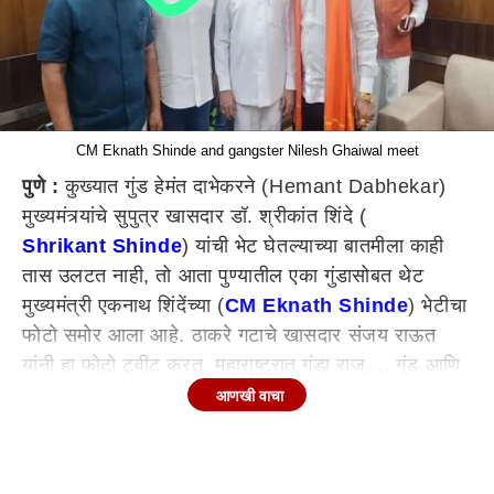
CM Eknath Shinde and gangster Nilesh Ghaiwal meet
पुणे :
कुख्यात गुंड हेमंत दाभेकरने (Hemant Dabhekar)
मुख्यमंत्र्यांचे सुपुत्र खासदार डॉ. श्रीकांत शिंदे (
Shrikant Shinde
) यांची भेट घेतल्याच्या बातमीला काही
तास उलटत नाही, तो आता पुण्यातील एका गुंडासोबत थेट
मुख्यमंत्री एकनाथ शिंदेंच्या (
CM Eknath Shinde
) भेटीचा
फोटो समोर आला आहे. ठाकरे गटाचे खासदार संजय राऊत
यांनी हा फोटो ट्वीट करत, महाराष्ट्रात गुंडा राज..., गुंड आणि
दरोडेखोरांनी गुंडांसाठी चालविलेले राज्य' असे म्हणत सरकारवर
आणखी वाचा
टीका केली आहे.
डॉ. श्रीकांत शिंदे यांच्या वाढदिवसाच्या निमित्ताने गुंड हेमंत