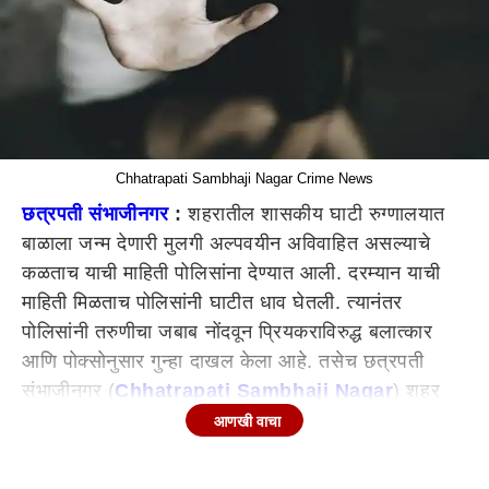
Chhatrapati Sambhaji Nagar Crime News
छत्रपती संभाजीनगर
:
शहरातील शासकीय घाटी रुग्णालयात
बाळाला जन्म देणारी मुलगी अल्पवयीन अविवाहित असल्याचे
कळताच याची माहिती पोलिसांना देण्यात आली. दरम्यान याची
माहिती मिळताच पोलिसांनी घाटीत धाव घेतली. त्यानंतर
पोलिसांनी तरुणीचा जबाब नोंदवून प्रियकराविरुद्ध बलात्कार
आणि पोक्सोनुसार गुन्हा दाखल केला आहे. तसेच छत्रपती
संभाजीनगर (
Chhatrapati Sambhaji Nagar
) शहर
पोलिसांकडून हा गुन्हा मध्य प्रदेशातील निवाली (ता. शेंदवा, जि.
आणखी वाचा
बडवाणी) पोलिस ठाण्यात वर्ग करण्यात आला आहे. लोकेश
आसाराम सोळुंके (वय 23 वर्षे) असे प्रियकराचे नाव आहे.