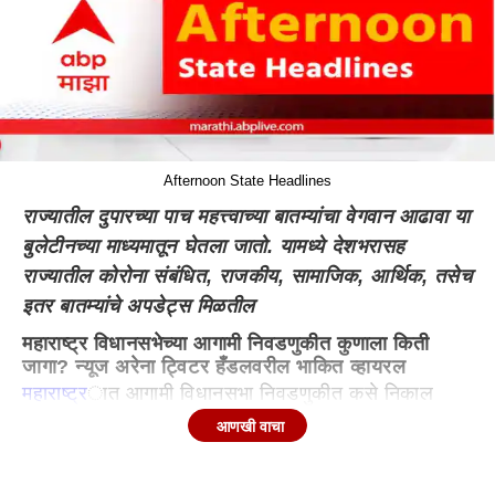
Afternoon State Headlines
राज्यातील दुपारच्या पाच महत्त्वाच्या बातम्यांचा वेगवान आढावा या
बुलेटीनच्या माध्यमातून घेतला जातो. यामध्ये देशभरासह
राज्यातील कोरोना संबंधित, राजकीय, सामाजिक, आर्थिक, तसेच
इतर बातम्यांचे अपडेट्स मिळतील
महाराष्ट्र विधानसभेच्या आगामी निवडणुकीत कुणाला किती
जागा? न्यूज अरेना ट्विटर हँडलवरील भाकित व्हायरल
महाराष्ट्र
ात आगामी विधानसभा निवडणुकीत कसे निकाल
लागतील, याचा अंदाज News Arena India या ट्विटर
आणखी वाचा
हँडलने वर्तवला आहे. या ट्विटर हँडलच्या दाव्यानुसार, भाजपला
123 ते 129 शिवसेना म्हणजे शिंदे गटाला 25, राष्ट्रवादी