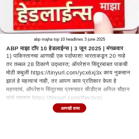
abp majha top 10 headlines 3 june 2025
ABP माझा टॉप 10 हेडलाईन्स | 3 जून 2025 | मंगळवार
1) पाकिस्तानचा आणखी एक पर्दाफाश! भारताकडून 20 नव्हे
तर तब्बल 28 ठिकाणे उद्ध्वस्त; ऑपरेशन सिंदूरबाबत पाकची
मोठी कबुली https://tinyurl.com/ycx6xj3x काय नुकसान
झालं हे महत्वाचं नाही, तर आपण काय प्रतिकार केला हे
महत्त्वाचं, ऑपरेशन सिंदूरच्या प्रश्नावर सीडीएस अनिल चौहान
यांचं वक्तव्य https://tinyurl.com/rfav2vzc
आणखी वाचा
2) जेसीबी खरेदी विक्री प्रकरणी 11 लाखांची फसवणूक आणि
बंदुकीचा धाक, लता हगवणे आणि शशांक हगवणे या मायलेकांना
6 जून पर्यंत पोलिस कोठडी
https://tinyurl.com/nt7mvb3d वैष्णवी हगवणे केसमध्ये