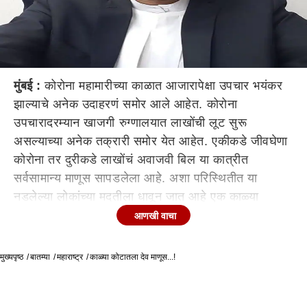
मुंबई :
कोरोना महामारीच्या काळात आजारापेक्षा उपचार भयंकर
झाल्याचे अनेक उदाहरणं समोर आले आहेत. कोरोना
उपचारादरम्यान खाजगी रुग्णालयात लाखोंची लूट सुरू
असल्याच्या अनेक तक्रारी समोर येत आहेत. एकीकडे जीवघेणा
कोरोना तर दुरीकडे लाखोंचं अवाजवी बिल या कात्रीत
सर्वसामान्य माणूस सापडलेला आहे. अशा परिस्थितीत या
नडलेल्या लोकांच्या मदतीला धावून जात आहे एक काळ्या
कोटातला देव माणूस. कोविडच्या नावाखाली नफेखोरी करणाऱ्या
आणखी वाचा
रुग्णालयांना वठणीवर आणणारा आग्रीपाड्यातला स्वयंसेवी
वकील अॅड. मोईउद्दीन अहमद वेद.
मुख्यपृष्ठ
बातम्या
महाराष्ट्र
काळ्या कोटातला देव माणूस...!
दरम्यान, जामा मस्जिद मुंबई ट्रस्टमार्फत मृत कोरोनाबाधितांचे
अंत्यविधी पार पडण्याचे काम हाती घेण्यात आले आहे. मात्र