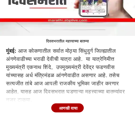
दिवसभरातील महत्त्वाच्या बातम्या
मुंबई:
आज कोकणातील सर्वात मोठ्या सिंधुदुर्ग जिल्ह्यातील
अंगणेवाडीच्या भराडी देवीची यात्रा आहे. या यात्रेनिमीत्त
मुख्यमंत्री एकनाथ शिंदे, उपमुख्यमंत्री देवेंद्र फडणवीस
यांच्यासह अर्ध मंत्रिमंडळ आंगणेवाडीत असणार आहे. तसेच
सत्यजीत तांबे आज आपली राजकीय भूमिका जाहीर करणार
आहेत. यासह आज दिवसभरात घडणाऱ्या महत्त्वाच्या बातम्यांवर
नजर टाकूया.
आणखी वाचा
मुंबई महापालिकेचा अर्थसंकल्प
आशिया खंडातील सर्वात मोठी महापालिका असलेल्या मुंबई
महानगरपालिकेचा आज अर्थसंकल्प सादर होणार आहे.