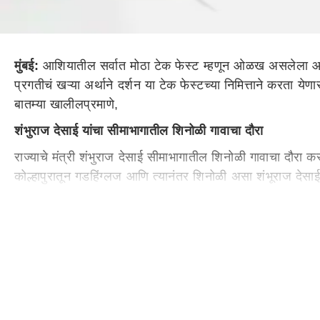
मुंबई:
आशियातील सर्वात मोठा टेक फेस्ट म्हणून ओळख असलेला आयआय
प्रगतीचं खऱ्या अर्थाने दर्शन या टेक फेस्टच्या निमित्ताने करता 
बातम्या खालीलप्रमाणे,
शंभुराज देसाई यांचा सीमाभागातील शिनोळी गावाचा दौरा
राज्याचे मंत्री शंभुराज देसाई सीमाभागातील शिनोळी गावाचा दौर
कोल्हापुरातून गडहिंग्लज आणि त्यानंतर शिनोळी असा शंभूराज देसाई
अनुषंगाने सभा होणार आहे. शिनोळी हे गाव महाराष्ट्रात अगदी कर
महत्व आहे.
मुख्यमंत्री एकनाथ शिंदे रत्नागिरी दौऱ्यावर
मुख्यमंत्री एकनाथ शिंदे हे एक दिवसाच्या रत्नागिरी जिल्ह्याच्या द
आहेत. त्यानंतर संध्याकाळी पाली येथून मुख्यमंत्री कोल्हापूरकडे रवा
आज सोलापूर बंदची हाक