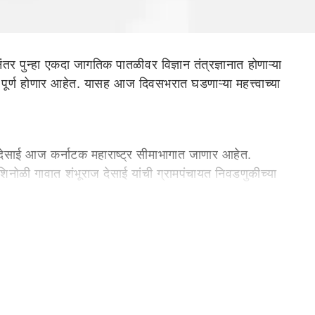
ुन्हा एकदा जागतिक पातळीवर विज्ञान तंत्रज्ञानात होणाऱ्या
स पूर्ण होणार आहेत. यासह आज दिवसभरात घडणाऱ्या महत्त्वाच्या
 देसाई आज कर्नाटक महाराष्ट्र सीमाभागात जाणार आहेत.
शिनोळी गावात शंभूराज देसाई यांची ग्रामपंचायत निवडणुकीच्या
मन्वय समितीचे सदस्य असल्याने देसाई यांच्या दौऱ्याला विशेष
्या या दौऱ्यात मुख्यमंत्री काही विभागांचा आढावा, गाठीभेटी घेणार