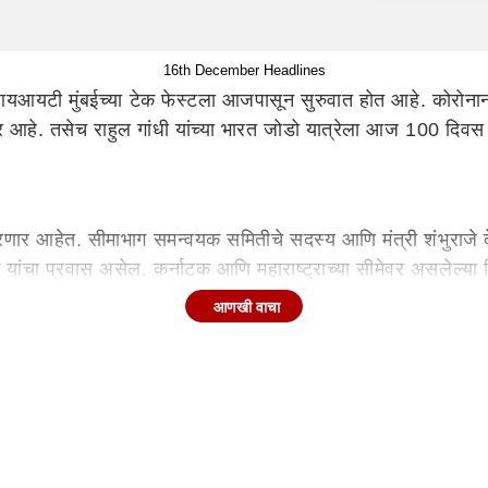
16th December Headlines
टी मुंबईच्या टेक फेस्टला आजपासून सुरुवात होत आहे. कोरोनानंतर प
येणार आहे. तसेच राहुल गांधी यांच्या भारत जोडो यात्रेला आज 100 दिव
ा करणार आहेत. सीमाभाग समन्वयक समितीचे सदस्य आणि मंत्री शंभुराजे
 यांचा प्रवास असेल. कर्नाटक आणि महाराष्ट्राच्या सीमेवर असलेल्या 
्नाटक सीमेजवळ आहे. कर्नाटक
महाराष्ट्र
सीमावाद प्रश्न ताजा असताना स
आणखी वाचा
ौऱ्यावरती आहेत. संध्याकाळी 5 वाजता त्यांची जाहीर सभा होणार आहे. आपल
ना होतील. कोल्हापूरहून रात्री ते विमानाने मुंबईकडे जातील.