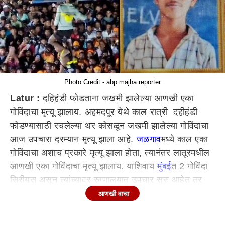
Photo Credit - abp majha reporter
Latur :
दहिहंडी फोडताना जखमी झालेल्या आणखी एका
गोविंदाचा मृत्यू झालाय. अहमदपूर येथे काल रात्री दहीहंडी
फोडण्यासाठी रचलेल्या थर कोसळून जखमी झालेल्या गोविंदाचा
आज उपचारा दरम्यान मृत्यू झाला आहे.
जळगाव
मध्ये काल एका
गोविंदाचा अशाच प्रकारे मृत्यू झाला होता, त्यानंतर लातूरमधील
आणखी एका गोविंदाचा मृत्यू झालाय. याशिवाय
मुंबई
त 2 गोविंदा
सिरीयस असून त्यांच्यावर रुग्णालयात उपचार सुरु आहेत तर
238 गोविंदा जखमी आहेत.
आणखी वाचा
दरवर्षी योद्धा प्रतिष्ठान मार्फत दहीहंडी स्पर्धेचे आयोजन
करण्यात येते