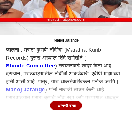
Manoj Jarange
जालना :
मराठा कुणबी नोंदींचा (Maratha Kunbi
Records) दुसरा अहवाल शिंदे समितीने (
Shinde Committee
) सरकारकडे सादर केला आहे.
दरम्यान, मराठवाड्यातील नोदींची आकडेवारी 'एबीपी माझा'च्या
हाती आली आहे. मात्र, याच आकडेवारीवरून मनोज जरांगे (
Manoj Jarange
) यांनी नाराजी व्यक्त केली आहे.
मराठवाड्यात मराठा कुणबी नोंदी खूप कमी प्रमाणात आढळून
येत आहे. काही अधिकारी जाणून बुजून नोंदी शोधत नसल्याचा
आणखी वाचा
आरोप जरांगे यांनी केला आहे. तर, मराठवाड्यात जवळपास 29
हजार नोंदी अढळल्या असल्याची माहिती एबीपी माझाला सूत्रांनी
दिली आहे.