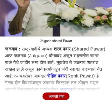
Jalgaon sharad Pawar
जळगाव :
राष्ट्रवादीचे अध्यक्ष
शरद पवार
(Sharad Pawar)
आज जळगाव (Jalgaon) दौऱ्यावर असून शहरातील सागर
पार्क येथे जाहीर सभा होत आहे. नुकतेच ते जळगाव शहरात
दाखल झाले असून कार्यकर्त्यांकडून जंगी स्वागत करण्यात येत
आहे. त्याचबरोबर आमदार
रोहित पवार
(Rohit Pawar) हे
गेल्या दोन दिवसांपासून जळगाव जिल्ह्यात तळ ठोकून असून
आगामी निवडणुकांच्या पार्श्वभूमीवर
जळगाव
ची सभा महत्वपूर्ण
ठरणार आहे. त्यामुळे शरद पवार नेमकं काय बोलतात? याकडे
आणखी वाचा
सर्वांचे लक्ष लागले आहे.