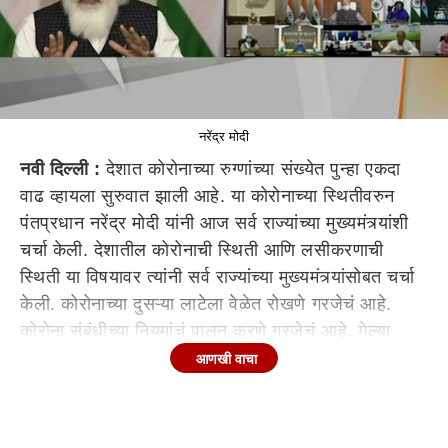
नरेंद्र मोदी
नवी दिल्ली :
देशात कोरोनाच्या रुग्णांच्या संख्येत पुन्हा एकदा
वाढ व्हायला सुरुवात झाली आहे. या कोरोनाच्या स्थितीवरुन
पंतप्रधान नरेंद्र मोदी यांनी आज सर्व राज्यांच्या मुख्यमंत्र्यांशी
चर्चा केली. देशातील कोरोनाची स्थिती आणि लसीकरणाची
स्थिती या विषयावर त्यांनी सर्व राज्यांच्या मुख्यमंत्र्यांसोबत चर्चा
केली. कोरोनाच्या दुसऱ्या लाटेला वेळेत रोखणे गरजेचं आहे.
कोरोना संबंधीच्या नियमांचं पालन करणे गरजेचं आहे. गेल्या
वर्षभरातील कोरोनाविरोधातील लढाईचं यश बेजबाबदारीत बदललं
आणखी वाचा
गेलं नाही पाहिजे. टेस्टिंग आणि ट्रेसिंग वेळेत होणे गरजेचं आहे.
अनेक राज्यांमध्ये रॅपिड टेस्टवर जोर दिला जात आहे. मात्र
आरटीपीसीआर टेस्ट 80 टक्क्यांच्यावर ठेवायला हव्यात, असं