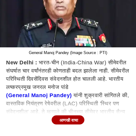
General Manoj Pandey (Image Source : PTI)
New Delhi :
भारत-चीन (India-China War) सीमेवरील
संघर्षात चार वर्षांनंतरही कोणताही बदल झालेला नाही. सीमेवरील
परिस्थिती दिवसेंदिवस संवेदनशील होत चालली आहे. भारतीय
लष्करप्रमुख जनरल मनोज पांडे
(General Manoj Pandey)
यांनी शुक्रवारी सांगितले की,
वास्तविक नियंत्रण रेषेवरील (LAC) परिस्थिती 'स्थिर पण
संवेदनशील' आहे. ते म्हणाले की चीनच्या सीमेवर भारतीय सैन्य
आणि इतर घटकांची तैनाती 'अत्यंत मजबूत' आणि 'संतुलित'
आणखी वाचा
आहे.