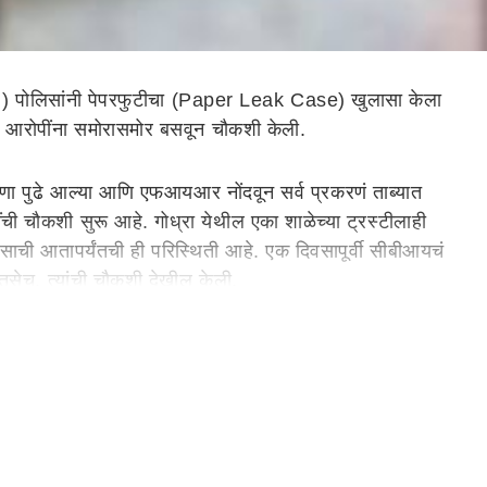
ोलिसांनी पेपरफुटीचा (Paper Leak Case) खुलासा केला
 आरोपींना समोरासमोर बसवून चौकशी केली.
ा पुढे आल्या आणि एफआयआर नोंदवून सर्व प्रकरणं ताब्यात
चौकशी सुरू आहे. गोध्रा येथील एका शाळेच्या ट्रस्टीलाही
साची आतापर्यंतची ही परिस्थिती आहे. एक दिवसापूर्वी सीबीआयचं
सेच, त्यांची चौकशी देखील केली.
र्ण देशभरात आढळून आले होते. लातुरातील जिल्हापरिषदेचे दोन
सोबतच ओएसिस शाळेचे प्राचार्य एहसानुल हक, केंद्र अधीक्षक
 मात्र, आरोपींनी घुमजाव करण्यास सुरुवात केली. त्यानंतर
त्यामुळे सीबीआयचा संशय अधिक बळावला. सीबीआयचं पथक बेऊर