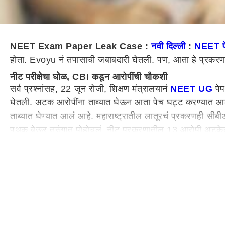
NEET Exam Paper Leak Case :
नवी दिल्ली
:
NEET पे
होता. Evoyu नं तपासाची जबाबदारी घेतली. पण, आता हे प्रकरण
नीट परीक्षेचा घोळ, CBI कडून आरोपींची चौकशी
सर्व प्रश्नांसह, 22 जून रोजी, शिक्षण मंत्रालयानं
NEET UG
पेप
घेतली. अटक आरोपींना ताब्यात घेऊन आता पेच घट्ट करण्यात आला
ताब्यात घेण्यात आलं आहे. महाराष्ट्रातील लातूरचं प्रकरणही सीब
पथक बेऊर तुरुंगात पोहोचलं. नीट प्रकरणातील 13 आरोपी अटकेत
महाराष्ट्र
ातील लातूर पेपरफुटी प्रकरणही सीबीआयनं आपल्या ताब्या
शिक्षक याप्रकरणी अटकेत आहेत. त्यानंतर दोन्ही शिक्षकांचं निलं
सीबीआयची शक्कल, सर्व आरोपींची समोरासमोर चौकशी
13 आरोपींची सीबीआयची चौकशी तुरुंगात जवळपास 3 तास चालली. रि
इम्तियाज आलम आणि एका पत्रकाराची चौकशी करण्यात आली. चिंटू, म
सीबीआयनं सर्व आरोपींना एकमेकांसमोर बसवून चौकशी केली. यावे