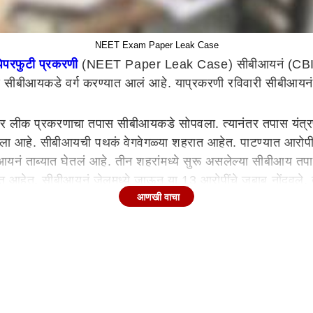
NEET Exam Paper Leak Case
परफुटी प्रकरणी
(NEET Paper Leak Case) सीबीआयनं (CBI) प
 सीबीआयकडे वर्ग करण्यात आलं आहे. याप्रकरणी रविवारी सीबीआयनं
र लीक प्रकरणाचा तपास सीबीआयकडे सोपवला. त्यानंतर तपास यंत्रण
 आहे. सीबीआयची पथकं वेगवेगळ्या शहरात आहेत. पाटण्यात आरोपींची 
ीआयनं ताब्यात घेतलं आहे. तीन शहरांमध्ये सुरू असलेल्या सीबीआय तपा
 आहेत. सीबीआयनं जेलमध्ये जाऊन या 13 आरोपींचे जबाब नोंदवले. त
आणखी वाचा
त घेतलं आहे. देशभरात गाजलेल्या पेपरफुटी प्रकरणाचे धागेदोरे संपू
बन झालं असून
मांडवर घेतलेल्या आरोपींचीही अधिकाऱ्यांनी चौकशी सुरू ठेवली. या
ुकेश आणि इतर आरोपींचं पहिल्यांदा स्वतंत्र जबाब नोंदवण्यात आले.
ळी मात्र आरोपींच्या उत्तरांमध्ये प्रचंड विरोधाभास आढळून आला. 