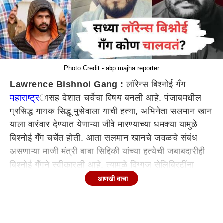
Photo Credit - abp majha reporter
Lawrence Bishnoi Gang :
लॉरेन्स बिश्नोई गँग
महाराष्ट्र
ासह देशात चर्चेचा विषय बनली आहे. पंजाबमधील
प्रसिद्ध गायक सिद्धू मुसेवाला याची हत्या, अभिनेता सलमान खान
याला वारंवार देण्यात येणाऱ्या जीवे मारण्याच्या धमक्या यामुळे
बिश्नोई गँग चर्चेत होती. आता सलमान खानचे जवळचे संबंध
असणाऱ्या माजी मंत्री बाबा सिद्दिकी यांच्या हत्येची जबाबदारीही
बिश्नोई गँगने स्वीकारली आहे. त्यामुळे दिग्गज सेलिब्रिटींना
संपवणाऱ्या ही लॉरेन्स बिश्नोई टोळी किंवा गँग चावलतं तरी
आणखी वाचा
कोण असा प्रश्न सर्वांनाच पडलाय. जाणून घेऊयात याबाततची
सविस्तर माहिती....
सध्या लॉरेन्स बिश्नोई याची टोळी कोण चालवतं?