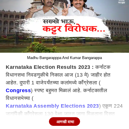
Madhu Bangarapppa And Kumar Bangarappa
Karnataka Election Results 2023 :
कर्नाटक
विधानसभा निवडणुकीचे निकाल आज (13 मे) जाहीर होत
आहेत. दुपारी 1 वाजेपर्यंतच्या कलांमध्ये काँग्रेसला (
Congress
) स्पष्ट बहुमत मिळालं आहे. कर्नाटकातील
विधानसभेच्या (
Karnataka Assembly Elections 2023
) एकूण 224
जागांपैकी काँग्रेसला 130 पेक्षा जास्त जागा मिळताना दिसत
आहेत, तर बहुमतासाठी 113 जागांची गरज आहे. या
आणखी वाचा