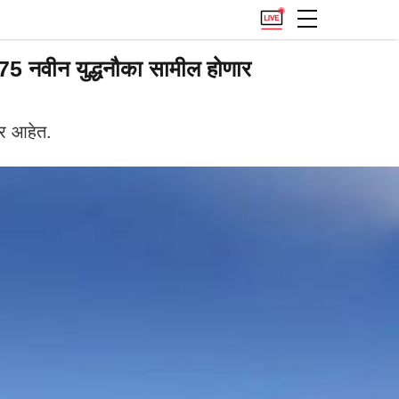
5 नवीन युद्धनौका सामील होणार
ार आहेत.