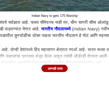
Indian Navy to gets 175 Warship
संघर्ष सर्वज्ञात आहे. फक्त सीमेवरच नाही तर, चीन सागरी सीमा ओलांड
खी वाढवण्यात येणार आहे.
भारतीय नौदलामध्ये
(Indian Navy) नवीन अ
ाळातील कुरघोडींचा धोका पाहता भारतीय नौदलानं हे मोठं आणि महत्त
 आहे. दोन्ही देशांमध्ये हिंद महासागर क्षेत्रात स्पर्धा आहे. भारत सध
णि जहाजांचा प्रस्ताव मंजूर केला असून त्यांची ऑर्डरही देण्यात आ
क्षेत्रातील कुरघोडी रोखण्यासाठी भारतीय नौदल प्रयत्नशील आहे.
आणखी वाचा
युद्धनौका खरेदीची परवानगीही मिळाली आहे. याशिवाय 8 नेक्स्ट जनरे
ेण्यात आली आहे. येत्या काही वर्षांत हे तयार केले जातील. जरी नौदल 
ऊन 155 ते 160 युद्धनौका असतील.
 भारतीय नौदलाचे खरे उद्दिष्ट 2035 पर्यंत आपल्या ताफ्यात किमान 175 