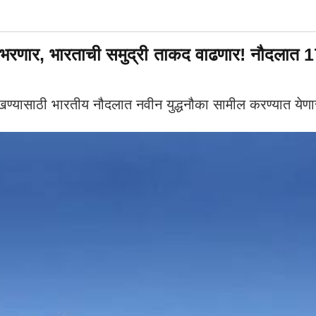
णार, भारताची समुद्री ताकद वाढणार! नौदलात 17
खण्यासाठी भारतीय नौदलात नवीन युद्धनौका सामील करण्यात येण