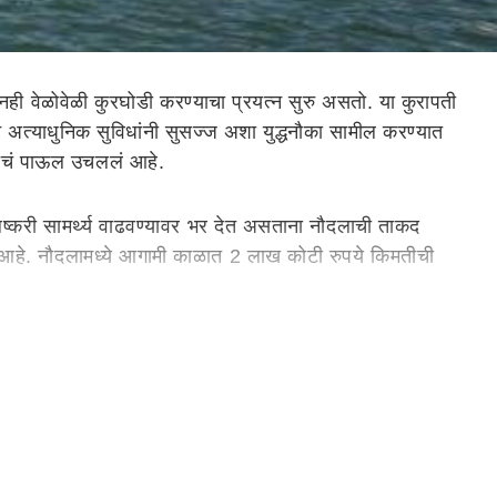
ूनही वेळोवेळी कुरघोडी करण्याचा प्रयत्न सुरु असतो. या कुरापती
त्याधुनिक सुविधांनी सुसज्ज अशा युद्धनौका सामील करण्यात
्वाचं पाऊल उचललं आहे.
्या लष्करी सामर्थ्य वाढवण्यावर भर देत असताना नौदलाची ताकद
ली आहे. नौदलामध्ये आगामी काळात 2 लाख कोटी रुपये किमतीची
शन कॉर्वेट्स म्हणजेच लहान युद्धनौका, नऊ पाणबुड्या, पाच
बजेटच्या अडचणी, डिकमिशनिंग आणि भारतीय शिपयार्ड्सच्या
युद्धनौका समाविष्ट करणं आहे. यामुळे हिंदी महासागरातील भारताची