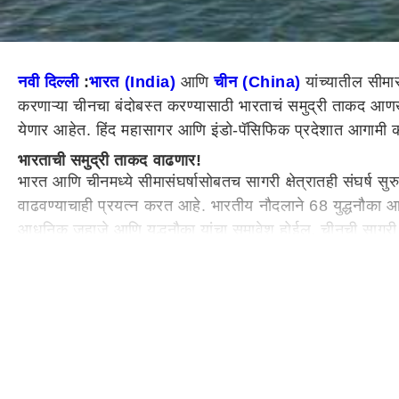
नवी दिल्ली
:
भारत (India)
आणि
चीन (China)
यांच्यातील सीमा
करणाऱ्या चीनचा बंदोबस्त करण्यासाठी भारताचं समुद्री ताकद आण
येणार आहेत. हिंद महासागर आणि इंडो-पॅसिफिक प्रदेशात आगामी क
भारताची समुद्री ताकद वाढणार!
भारत आणि चीनमध्ये सीमासंघर्षासोबतच सागरी क्षेत्रातही संघर्ष सुरु
वाढवण्याचाही प्रयत्न करत आहे. भारतीय नौदलाने 68 युद्धनौका आ
आधुनिक जहाजे आणि युद्धनौका यांचा समावेश होईल. चीनची सागरी 
चीनची सागरी क्षेत्रातील कुरघोडी रोखण्यासाठी महत्त्वाचं पाऊल
केंद्राकडून नौदलाला 143 विमाने आणि 130 हेलिकॉप्टर तसेच 132 
सर्वेक्षण जहाजे आणि दोन बहुउद्देशीय जहाजे बांधण्यास मान्यता द
संथपणाशी झुंजत आहे. पण 2030 पर्यंत नौदल आणखी मजबूत हो
175 युद्धनौका नौदलात समावेश करण्याचं लक्ष्य
टाइम्स ऑफ इंडियाने सूत्रांच्या हवाल्यानं दिलेल्या माहितीनुसार,