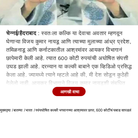
चेन्नई/हैदराबाद
: स्वतःला कल्कि या देवाचा अवतार म्हणवून
घेणाऱ्या विजय कुमार नायडू आणि त्याच्या मुलाच्या आंध्र प्रदेश,
तमिळनाडू आणि कर्नाटकातील आश्रमांवर आयकर विभागानं
छापेमारी केली आहे. त्यात 600 कोटी रुपयांची अघोषित संपत्ती
उघड झाली आहे. दरम्यान या कल्की बाबाने एक व्हिडिओ प्रसिद्ध
केला आहे. ज्यामध्ये त्याने म्हटले आहे की, मी देश सोडून कुठेही
गेलेलो नाही. आयकर विभागाने विजय कुमार नायडूशी संबधित
एकूण 39 ठिकाणी छापे टाकले. त्यापैकी आंध्र प्रदेशातील
आणखी वाचा
चित्तूर येथील कल्कि आश्रमावरील झाडाझडतीत 65 कोटींची
अघोषित संपत्ती सापडली आहे. त्यात 45 कोटींची रोकड आणि
मुख्यपृष्ठ
बातम्या
भारत
स्वंयघोषित कल्की भगवानच्या आश्रमावर छापा, 600 कोटींचं घबाड सापडलं
20 कोटी रुपये इतके मूल्य असलेले अमेरीकन डॉलर तसेच इतर
देशांमधील चलनाचा समावेश आहे. 16 ऑक्टोबरपासून आयकर
विभागाच्या या धाडी सुरु आहेत. दरम्यान, विजयकुमार नायडू,