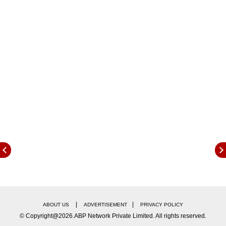
त्याचा मुलगा एन के व्ही कृष्णा आणि कुटुंबातील अन्य सदस्यांना
आयकर विभागाने समन्स बजावले आहे, तसेच
चौकशीसाठीदेखील बोलावले आहे. दरम्यान, या छापेमारीनंतर
नायडूने एक व्हिडीओ शेअर केला आहे. त्यामध्ये त्याने म्हटले
आहे की, मी देश सोडून कुठेही गेलेलो नाही, मी देशातच आहे.
तसेच मी माझ्या भक्तांना सांगू इच्छितो की माझी तब्येतही ठीक
आहे. आयकर विभागाच्या धाडींनंतर नायडू देश सोडून पळून गेला
असल्याची बातमी काही माध्यमांनी प्रसिद्ध केली होती. त्यास
उत्तर देण्यासाठी नायडूने हा व्हिडीओ पोस्ट केला आहे.
Tags:
income tax
|
|
ABOUT US
ADVERTISEMENT
PRIVACY POLICY
© Copyright@2026.ABP Network Private Limited. All rights reserved.