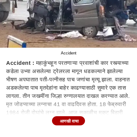
Accident
Accident :
महाकुंभहून परतणाऱ्या प्रवाशांची कार रस्त्याच्या
कडेला उभ्या असलेल्या ट्रेलरला मागून धडकल्याने झालेल्या
भीषण अपघातात पती-पत्नीसह पाच जणांचा मृत्यू झाला. वाहनात
अडकलेल्या पाच मृतदेहांना बाहेर काढण्यासाठी सुमारे एक तास
लागला. तीन जखमींना जिल्हा रुग्णालयात दाखल करण्यात आले.
मृत जोडप्याच्या लग्नाचा 41 वा वाढदिवस होता. 18 फेब्रुवारी
1984 रोजी दोघांचे लग्न झाले. आज सकाळीच मुकुट बिहारी
यांनी फोटो व्हॉट्सॲप स्टेटसवर पोस्ट केला होता. त्यावर
आणखी वाचा
लिहिले होते, माझ्या प्रिय पत्नीला वाढदिवसाच्या शुभेच्छा. आज