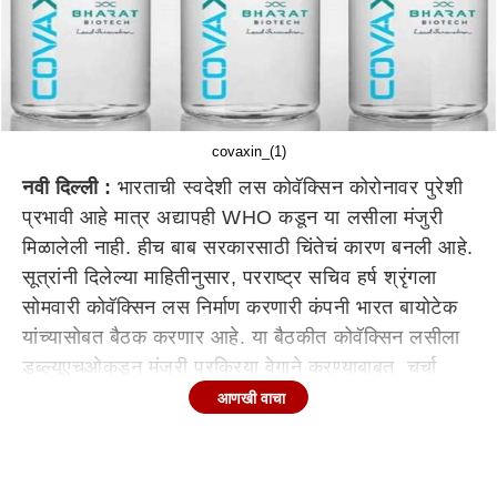
covaxin_(1)
नवी दिल्ली :
भारताची स्वदेशी लस कोवॅक्सिन कोरोनावर पुरेशी
प्रभावी आहे मात्र अद्यापही WHO कडून या लसीला मंजुरी
मिळालेली नाही. हीच बाब सरकारसाठी चिंतेचं कारण बनली आहे.
सूत्रांनी दिलेल्या माहितीनुसार, परराष्ट्र सचिव हर्ष श्रृंगला
सोमवारी कोवॅक्सिन लस निर्माण करणारी कंपनी भारत बायोटेक
यांच्यासोबत बैठक करणार आहे. या बैठकीत कोवॅक्सिन लसीला
डब्ल्यूएचओकडून मंजुरी प्रक्रिया वेगाने करण्याबाबत चर्चा
होईल. देशात आतापर्यंत सुमारे 2 कोटी लोकांना कोवॅक्सिन लस
आणखी वाचा
देण्यात आली आहे.
काही देशांकडून कोवॅक्सिन लसीला मान्यता