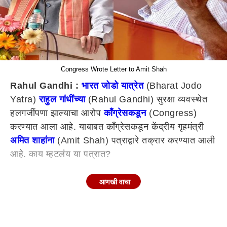
Congress Wrote Letter to Amit Shah
Rahul Gandhi :
भारत जोडो यात्रेत
(Bharat Jodo
Yatra)
राहुल गांधींच्या
(Rahul Gandhi) सुरक्षा व्यवस्थेत
हलगर्जीपणा झाल्याचा आरोप
काँग्रेसकडून
(Congress)
करण्यात आला आहे. याबाबत काँग्रेसकडून केंद्रीय गृहमंत्री
अमित शाहांना
(Amit Shah) पत्राद्वारे तक्रार करण्यात आली
आहे. काय म्हटलंय या पत्रात?
आणखी वाचा
केंद्रीय गृहमंत्र्यांना काँग्रेसकडून पत्राद्वारे तक्रार
भारत जोडो
यात्रेदरम्यान राहुल गांधींच्या सुरक्षेत झालेल्या हलगर्जीपणाबाबत
काँग्रेसने गृहमंत्री अमित शाह यांना पत्र लिहिले आहे. या