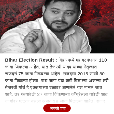
Bihar Election Result :
बिहारमध्ये महागठबंधननं 110
जागा जिंकल्या आहेत. यात तेजस्वी यादव यांच्या नेतृत्वात
राजदनं 75 जागा मिळवल्या आहेत. राजदला 2015 साली 80
जागा मिळाल्या होत्या. पाच जागा यंदा कमी मिळाल्या असल्या तरी
तेजस्वी यांचं हे एकट्याच्या बळावर आणलेलं यश मानलं जात
आहे. तर गेल्यावेळी 27 जागा जिंकणाऱ्या काँग्रेसला यावेळी आठ
जागांवर फटका बसला असून 19 जागा मिळाल्या आहेत. राजद
आणि काँग्रेसनं 2015च्या जागांचे आकडे गाठले असते तर
आणखी वाचा