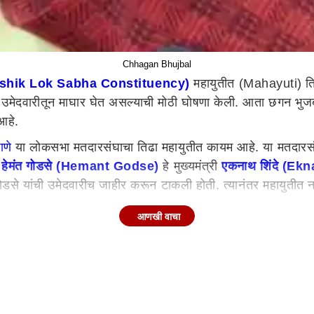
Chhagan Bhujbal
Nashik Lok Sabha Constituency)
महायुतीत (Mahayuti) तिढा 
ा उमेदवारीतून माघार घेत असल्याची मोठी घोषणा केली. आता छगन 
 आहे.
ाणे
या लोकसभा मतदारसंघाचा तिढा महायुतीत कायम आहे. या मतदारसंघ
र
हेमंत गोडसे (Hemant Godse)
हे मुख्यमंत्री
एकनाथ शिंदे (Ek
 गोडसे यांची उमेदवारीच जाहीर करून टाकली होती. त्यानंतर महायुतीत
 इच्छा
आणखी वाचा
ुजबळांनी शिरूर लोकसभा मतदारसंघातून (Shirur Lok Sabha Consti
शी माहिती सूत्रांकडून मिळत आहे. नाशिक लोकसभा मतदारसंघातूनच निव
udurg Lok sabha Constituency) तडजोडीत नाशिकची जागा शिंदे गट