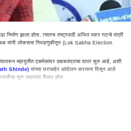
निर्माण झाला होता. त्यातच राष्ट्रवादी अजित पवार गटाचे मंत्री
भुजबळ यांनी लोकसभा निवडणुकीतून (Lok Sabha Election
ावरून महायुतीत एकमेकांवर दबाबतंत्राचा वापर सुरु आहे, अशी
nath Shinde)
यांच्या घराबाहेर आंदोलन करताना दिसून आले
 नाराजीचा सुरु पाहायला मिळत होता.
tuency) राष्ट्रवादीकडून निवडणुकीला सामोरे जावे. मात्र छगन
डणूक लढू, अशी इच्छा छगन भुजबळांनी व्यक्त केली होती, असे
ाला देण्यात येईल ही बाब लक्षात आल्याने छगन भुजबळ यांनी