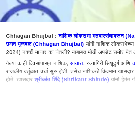
Chhagan Bhujbal :
नाशिक लोकसभा मतदारसंघावरून (
छगन भुजबळ (Chhagan Bhujbal)
यांनी नाशिक लोकसभेच्य
2024) नक्की माघार का घेतली? याबाबत मोठी अपडेट समोर येत
गेल्या काही दिवसांपासून नाशिक,
सातारा
, रत्नागिरी सिंधुदुर्ग आणि
ठ
राजकीय वर्तुळात चर्चा सुरु होती. तसेच नाशिकचे विद्यमान खासदा
होते. खासदार
श्रीकांत शिंदे (Shrikant Shinde)
यांनी हेमंत
छगन भुजबळांनी नाशिक ऐवजी शिरूरमधून लढण्याची मुख्यमंत्र्यांची
आता मुख्यमंत्री एकनाथ शिंदे यांची अशी इच्छा होती की छगन भ
भुजबळांकडून मुख्यमंत्र्यांच्या मागणीला विरोध करण्यात आला अ
समजते.
छगन भुजबळांनी माघार का घेतली?
रत्नागिरी
-सिंधुदुर्ग लोकसभा मतदारसंघाच्या (Ratnagiri Sindh