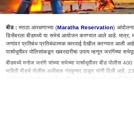
बीड :
मराठा आरक्षणाच्या (
Maratha Reservation
) आंदोलना
डिसेंबरला बीडमध्ये या सभेचं आयोजन करण्यात आले आहे. मात्र, म
जणांवर प्रतिबंध प्रतिबंधात्मक कारवाई देखील करण्यात आली आहे. 
पार्श्वभूमीवर पोलिसांकडून खबरदारीचा उपाय म्हणून जरांगेंच्या सभे
बीडमध्ये मनोज जरांगे यांच्या सभेच्या पार्श्वभूमीवर बीड पोलीस
माहिती बीडचे पोलीस अधीक्षक नंदकुमार ठाकूर यांनी दिली आहे. 23
दुसरीकडे सभेमध्ये कुठलाही अनुचित प्रकार घडू नये यासाठी बीड
सभेनंतर कुठलाही अनुचित प्रकार घडू नये म्हणून 400 उपद्रवी ल
पोलिसांकडून उपद्रवी लोकांवर लक्ष
काही दिवसापूर्वी मराठा आरक्षणाच्या प्रश्नावरून बीडमध्ये मोठ्
त्यामुळे पोलीस यंत्रणा देखील सतर्क झाली आहे. तसेच, या सभेच्या 
सभेकडे राज्याचं लक्ष...
मराठा आरक्षणाचा मुद्दा मार्गी लावण्यासाठी मनोज जरांगे यांनी सरक