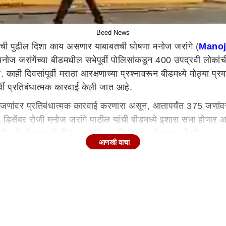
Beed News
ची पुढील दिशा काय असणार याबाबतची घोषणा मनोज जरांगे (
Manoj
नोज जरांगेंच्या बीडमधील सभेपूर्वी पोलिसांकडून 400 उपद्रवी लोका
काही दिवसांपूर्वी मराठा आरक्षणाच्या प्रश्नावरून बीडमध्ये मोठ्या
पूर्वी प्रतिबंधात्मक कारवाई केली जात आहे.
 400 जणांवर प्रतिबंधात्मक कारवाई करणारा असून, आतापर्यंत 375 जणा
 डिसेंबर रोजी मनोज जरांगे पाटील यांची बीडमध्ये इशारा सभा होणार 
मधील वेगवेगळ्या पोलीस ठाण्यातील आणि एसआरपीएफच्या देखील तुकड्य
आणखी वाचा
ोकांची लिस्ट पोलिसांनी तयार केली आहे. यापैकी 375 जणांवर प्रति
या प्रमाणात दगडफेक आणि जाळपोळ करण्यात आली होती. त्यानंतर पहिल्या
पार्श्वभूमीवर पोलिसांकडून उपद्रवी लोकांवर लक्ष ठेवण्यात येत आहे.
ारला 24 डिसेंबरपर्यंत मुदत दिली आहे. तसेच 24 डिसेंबरपर्यंत मराठा आर