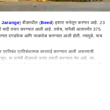
 Jarange
) बीडमधील (
Beed
) इशारा सभेतून करणार आहे. 23
ंची यादी तयार करण्यात आली आहे. तसेच, यापैकी आतापर्यंत 375
 प्रमाणात दगडफेक आणि जाळपोळ करण्यात आली होती. त्यामुळे, याच
ंवर प्रतिबंध प्रतिबंधात्मक कारवाई करण्यात आली असल्याची
असून, या सभेची बीडमध्ये जयंत तयारी करण्यात येत आहे. तर,
ा बंदोबस्तासाठी मागवण्यात येणार आहे. तसेच, सभेदरम्यान आणि
बंधात्मक कारवाई करण्यात आली आहे.
ंदाच मनोज जरांगे पाटील यांची बीड शहरामध्ये सभा होत आहे.
क्षणाचा मुद्दा मार्गी न लागल्यास पुढील आंदोलनाची दिशा