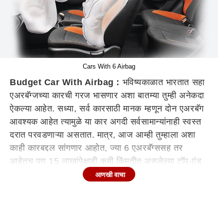
Cars With 6 Airbag
Budget Car With Airbag :
भविष्यकाळात भारतात सहा
एअरबॅग्जच्या कारची गरज भासणार अशा बातम्या तुम्ही अनेकदा
ऐकल्या आहेत. सध्या, सर्व कारसाठी मानक म्हणून दोन एअरबॅग
आवश्यक आहेत त्यामुळे या कार अगदी सर्वसामान्यांनाही स्वस्त
दरात परवडणाऱ्या असतात. मात्र, आज आम्ही तुम्हाला अशा
काही कारबद्दल सांगणार आहोत, ज्या 6 एअरबॅग्ससह तर
आहेतच पण 15 लाखांपेक्षाही कमी किंमतीत असलेल्या टॉप-एंड
प्रकारांची माहिती आज आम्ही तुम्हाला देणार आहोत.
आणखी वाचा
Hyundai i20
ही नवीन
i20
सध्या सर्वात स्वस्त कारपैकी एक
आहे, जी तिच्या Asta (O) प्रकारासह सहा एअरबॅग्ज तसेच