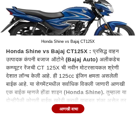
Honda Shine vs Bajaj CT125X
Honda Shine vs Bajaj CT125X :
प्रसिद्ध वाहन
उत्पादक कंपनी बजाज ऑटोने
(Bajaj Auto)
अलीकडेच
कम्प्यूटर रेंजची CT 125X ची नवीन मोटरसायकल श्रेणी
देशात लॉन्च केली आहे. ही 125cc इंजिन क्षमता असलेली
बाईक आहे. या सेगमेंटमधील सर्वाधिक विकली जाणारी आणखी
एक बाईक म्हणजे होंडा शाइन
(Honda Shine).
तुम्हाला या
दोन्हीपैकी कोणती बाईक खरेदी करावी याबाबत शंका असेल तर
या ठिकाणी आम्ही दोन्ही बाईकची तुलना केली आहे.
आणखी वाचा
Honda Shine vs Bajaj CT125X इंजिन कसे असेल?
बजाज CT125X हे 125cc एअर-कूल्ड इंजिनद्वारे समर्थित