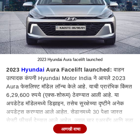
2023 Hyundai Aura facelift launched
2023
Hyundai
Aura Facelift launched:
वाहन
उत्पादक कंपनी Hyundai Motor India ने आपले 2023
Aura फेसलिफ्ट मॉडेल लॉन्च केले आहे. याची प्रारंभिक किंमत
6,29,600 रुपये (एक्स-शोरूम) ठेवण्यात आली आहे. या
अपडेटेड मॉडेलमध्ये डिझाइन, तसेच सुरक्षेच्या दृष्टीने अनेक
अपडेट्स करण्यात आले आहेत. सेडानमध्ये 30 पेक्षा जास्त
सेफ्टी फीचर्स देण्यात आले आहेत. ज्यात चार एअरबॅग आणि सहा
एअरबॅगचा पर्याय देखील आहेत. ही कार स्टॅरी नाईट नावाच्या
आणखी वाचा
नवीन रंगासह सहा मोनोटोन बाह्य रंग पर्यायांमध्ये उपलब्ध आहे.