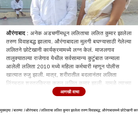
औरंगाबाद
: अनेक अडचणींमधून ललिताचा ललित कुमार झालेला
तरुण विवाहबद्ध झालाय. औरंगाबादला मुलगी बघण्यासाठी गेलेल्या
ललितने छोटेखानी कार्यक्रमामध्ये लग्न केलं. माजलगाव
तालुक्यातल्या राजेगाव येथील सर्वसामान्य कुटुंबात जन्माला
आलेली ललिता 2010 मध्ये महिला कर्मचारी म्हणून पोलीस
खात्यात रुजु झाली. मात्र, शरीरातील बदलानंतर ललिता
लिंगबदल शस्त्रक्रिया करुन ललित कुमार झाली. यामुळे त्याच्या
पोलिसातील नोकरीवर गदा आल्याने त्याने मुंबई उच्च न्यायालयात
आणखी वाचा
धाव घेतली होती. ललितच्या शरीरात लहानपणापासूनच मुलांचे
हार्मोन्स होते. परंतु, त्याच्या लैंगिक अवयवाची वाढ झाली
मुख्यपृष्ठ
बातम्या
औरंगाबाद
ललिताचा ललित कुमार झालेला तरुण विवाहबद्ध; औरंगाबादमध्ये छोटेखानी कार
नसल्याने आई-वडिलांनी त्याचा मुलगी म्हणून सांभाळ केला.
वर्षभरापूर्वी शरीरात काही बदल जाणवू लागल्याने आपण पुरुष
असल्याचा भास त्याला झाला आणि त्यांनी मुंबई येथील