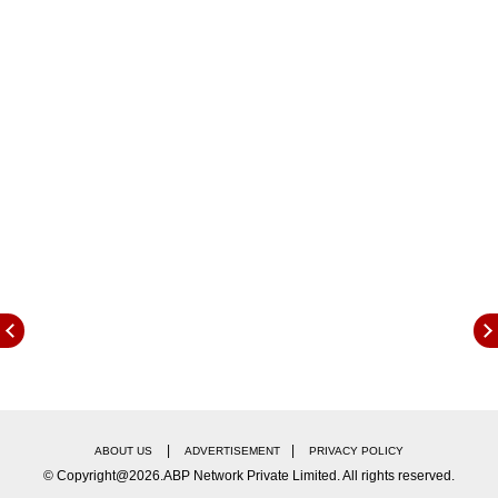
डॉक्टरकडे तपासणी केली असता लिंगबदल शस्त्रक्रियेचा
सल्ला देण्यात आला. हा सल्ला स्वीकारणे एवढं सोपं नव्हतं.
कारण महिला म्हणून नोकरीला लागलेल्या ललिता समोर
शस्त्रक्रियेनंतर नोकरीत कायम ठेवण्यासाठीचा मोठा संघर्ष
होता. बऱ्याच संघर्षानंतर ललिताला प्रशासनाने परवानगी दिली.
ललितावर मुंबईतील सेंट जॉर्ज रुग्णालयात शस्त्रक्रिया
करण्यात आली.
|
|
ABOUT US
ADVERTISEMENT
PRIVACY POLICY
© Copyright@2026.ABP Network Private Limited. All rights reserved.