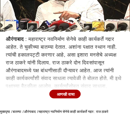
औरंगाबाद
: महाराष्ट्र नवनिर्माण सेनेचे काही कार्यकर्ते गद्दार
आहेत. ते चुकीच्या बातम्या देतात. अशांना पक्षात स्थान नाही.
त्यांची हकालपट्टी करणार आहे, असा इशारा मनसेचे अध्यक्ष
राज ठाकरे यांनी दिलाय. राज ठाकरे दोन दिवसांपासून
औरंगाबादमध्ये पक्ष बांधणीसाठी दौऱ्यावर आहेत. आज त्यांनी
काही कार्यकर्त्यांशी संवाद साधला त्यावेळी ते बोलत होते. मी इथे
पक्षाच्या बैठकीला आलोय, कार्यर्त्यांसोबत संवाद साधला,
आपल्याला जोरात काम करायचं आहे, काही लोक चुकीच्या
आणखी वाचा
बातम्या देत आहेत, आपले कार्यकर्तेच गद्दार आहेत, त्यांची नाव
मला कळली आहेत, गद्दारांना पक्षात जागा नाही. त्यांची
मुख्यपृष्ठ
बातम्या
औरंगाबाद
महाराष्ट्र नवनिर्माण सेनेचे काही कार्यकर्ते गद्दार : राज ठाकरे
हकालपट्टी मी करणार आहे, दोन दिवसात त्यांना हकालणार,
बांगलादेशी घुसखोरांसाठी मी आंदोलन केले. मात्र, आता