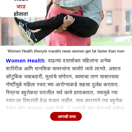
Women Health lifestyle marathi news women get fat faster than men
Women Health
: वाढत्या वयासोबत महिलांना अनेक
शारिरीक आणि मानसिक समस्यांना सामोरे जावे लागते. अशात
कौटुंबिक जबाबदारी, मुलांचे संगोपन, कामाचा ताण यासारख्या
गोष्टींमुळे महिला स्वत:च्या आरोग्याकडे सहसा दुर्लक्ष करतात.
स्त्रिया बहुतेकदा घरातील सर्व कामे हाताळतात, ज्यामुळे त्या
स्वतःला विश्रांती देऊ शकत नाहीत, याच कारणाने त्या बहुतेक
वेळेस झोप टाळतात. अशा वेळी, 7 तासांची झोप घेऊनही महिला
थकलेल्या दिसतात, त्यामुळेच त्यांना पुरुषांपेक्षा जास्त झोपेची
आणखी वाचा
गरज असते. हे तुम्हाला माहीत आहे का? याचे कारण काय?