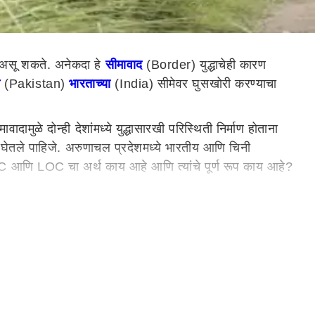
ण असू शकते. अनेकदा हे
सीमावाद
(Border) युद्धाचेही कारण
न
(Pakistan)
भारताच्या
(India) सीमेवर घुसखोरी करण्याचा
मुळे दोन्ही देशांमध्ये युद्धासारखी परिस्थिती निर्माण होताना
 घेतले पाहिजे. अरुणाचल प्रदेशमध्ये भारतीय आणि चिनी
AC आणि LOC चा अर्थ काय आहे आणि त्यांचे पूर्ण रूप काय आहे?
 LOC ही गोळीबार आणि समोरासमोर परस्परसंवादापर्यंतची थेट लाईन
50 वर्षांपासून दोन्ही देशांमधील वादाचा मुद्दा आहे. काश्मीरवर
ारगिल सेक्टरपासून श्रीनगर-लेह महामार्गापर्यंत मागे ढकलले. या
ली. LOC ची भारताची बाजू (दक्षिण आणि पूर्वेकडील भाग) जम्मू आणि