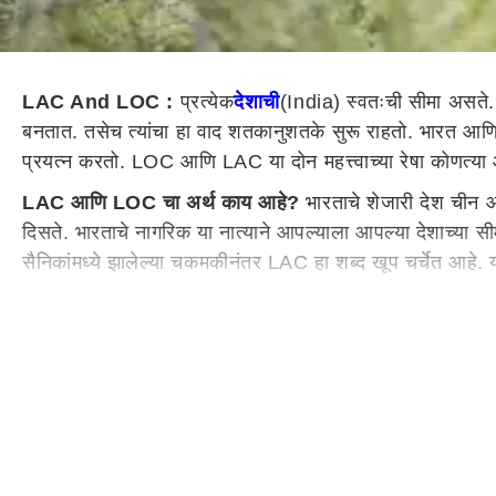
LAC And LOC :
प्रत्येक
देशाची
(India) स्वतःची सीमा असते. 
बनतात. तसेच त्यांचा हा वाद शतकानुशतके सुरू राहतो. भारत आणि
प्रयत्न करतो. LOC आणि LAC या दोन महत्त्वाच्या रेषा कोणत्
LAC आणि LOC चा अर्थ काय आहे?
भारताचे शेजारी देश चीन आण
दिसते. भारताचे नागरिक या नात्याने आपल्याला आपल्या देशाच्या 
सैनिकांमध्ये झालेल्या चकमकीनंतर LAC हा शब्द खूप चर्चेत आहे
नियंत्रण रेषा (LOC)
भारत आणि पाकिस्तान दरम्यान काढलेल्या रेष
आहे आणि लष्कराने स्पष्टपणे सीमांकन केलेले आहे.
दोन्ही देशांमधील वादाचा मुद्दा
LOC नियंत्रण रेषा ही भारत आणि पाकिस्तान दरम्यान आखलेली 740 कि
पाकिस्तानने आक्रमण केल्यावर भारतीय लष्कर काश्मीरच्या रक्षणास
पराभवाने व्यथित झालेल्या पाकिस्तानने 1965 मध्ये पुन्हा हल्ला 