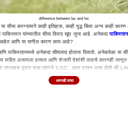
difference between lac and loc
या सीमा करण्यामागे काही इतिहास, काही युद्ध किंवा अन्य काही कार
 पाकिस्तान यांच्यातील सीमा विवाद खूप जुना आहे. अनेकदा
पाकिस्ता
या आहेत आणि या मागील कारण काय आहे?
ि पाकिस्तानमध्ये अनेकदा सीमावाद होताना दिसतो. अनेकवेळा या सीमावादा
सीमा माहित असायला हव्यात आणि शेजारी देशांशी वादाचे कारणही जाणून
. या सारखाच दुसरा शब्द म्हणजे 'LOC'. आता प्रश्न असा होतो की L
ेतील सर्वात महत्त्वाच्या रेषेला LOC किंवा नियंत्रण रेषा म्हणतात.
आणखी वाचा
मी लांबीची सीमारेषा आहे. 1947 मध्ये काढलेली नियंत्रण रेषा गेल्या 
ाठी पुढे आले आणि भारतीय लष्कराने पुढे जाऊन पाकिस्तानी लष्कराला क
केला आणि युद्धातील गतिरोधामुळे ही परिस्थिती 1971 पर्यंत कायम राहि