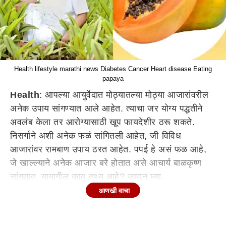
Health lifestyle marathi news Diabetes Cancer Heart disease Eating
papaya
Health
: आपल्या आयुर्वेदात मोठ्यातल्या मोठ्या आजारांवरील
अनेक उपाय सांगण्यात आले आहेत. त्याचा जर योग्य पद्धतीने
अवलंब केला तर आरोग्यासाठी खूप फायदेशीर ठरू शकते.
निसर्गाने अशी अनेक फळं सांगितली आहेत, जी विविध
आजारांवर रामबाण उपाय ठरत आहेत. पपई हे असं फळ आहे,
जे खाल्ल्याने अनेक आजार बरे होतात असे आचार्य बाळकृष्ण
सांगतात. यामागील काय तथ्य आहे? जाणून घ्या..
आणखी वाचा
पपई खाण्याचे अनेक फायदे, आचार्य बाळकृष्ण म्हणतात...
पपई हे आरोग्यासाठी खूप फायदेशीर मानले जाते. पपईच्या