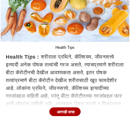
Health Tips
Health Tips :
शरीराला प्रथिने, कॅल्शियम, जीवनसत्त्वे
इत्यादी अनेक पोषक तत्वांची गरज असते, त्याचप्रमाणे शरीराला
बीटा कॅरोटीनची देखील आवश्यकता असते. इतर पोषक
तत्वांप्रमाणे बीटा कॅरोटीन देखील शरीरासाठी खूप फायदेशीर
आहे. लोकांना प्रथिने, जीवनसत्त्वे, कॅल्शियम इत्यादींच्या
गरजांबद्दल माहिती आहे, परंतु बीटा कॅरोटीनच्या गरजांबद्दल फार
कमी लोकांना माहिती आहे. आवश्यक पोषक द्रव्ये न मिळाल्यास
ज्याप्रकारे नुकसान होते, त्याचप्रमाणे बीटा कॅरोटीन न
आणखी वाचा
मिळाल्यास शरीरालाही त्रास होतो. अशा परिस्थितीत, बीटा
कॅरोटीन काय मदत करते आणि शरीराच्या कोणत्या समस्या दूर