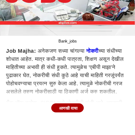
Bank_jobs
Job Majha:
अनेकजण सध्या चांगल्या
नोकरी
च्या संधीच्या
शोधात आहेत. मात्र कधी-कधी पात्रता, शिक्षण असून देखील
माहितीच्या अभावी ही संधी हुकते. त्यामुळेच 'एबीपी माझा'ने
पुढाकार घेत, नोकरीची संधी कुठे आहे याची माहिती गरजूंपर्यंत
पोहोचवण्याचा प्रयत्न सुरु केला आहे. त्यामुळे नोकरीची गरज
असलेले तरुण नोकरीसाठी या ठिकाणी अर्ज करु शकतील.
बँक ऑफ बडोदा, SIDBI मध्ये नोकरीची संधी आहे. त्यासाठी
आणखी वाचा
अर्ज मागवण्यात येत आहेत. अर्ज कुठे करायचा आणि त्यासाठी
पात्रता काय आहे याची माहिती खालीलप्रमाणे...
बँक ऑफ बडोदा