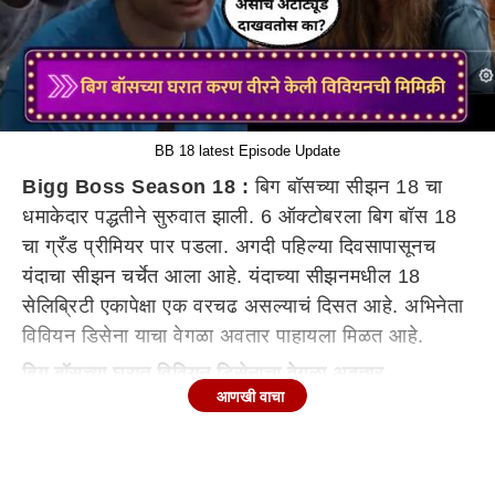
BB 18 latest Episode Update
Bigg Boss Season 18 :
बिग बॉसच्या सीझन 18 चा
धमाकेदार पद्धतीने सुरुवात झाली. 6 ऑक्टोबरला बिग बॉस 18
चा ग्रँड प्रीमियर पार पडला. अगदी पहिल्या दिवसापासूनच
यंदाचा सीझन चर्चेत आला आहे. यंदाच्या सीझनमधील 18
सेलिब्रिटी एकापेक्षा एक वरचढ असल्याचं दिसत आहे. अभिनेता
विवियन डिसेना याचा वेगळा अवतार पाहायला मिळत आहे.
बिग बॉसच्या घरात विवियन डिसेनाचा वेगळा अवतार
आणखी वाचा
'बिग बॉस 18' मध्ये अँग्री यंग मॅन विवियन डिसेनाचा वेगळा
अवतार पाहायला मिळत आहे. विविय हसताना आणि मस्ती
करताना दिसत आहे. दरम्यान, त्याला घरातील इतर सदस्यांनी
विचारलं की, तो त्याची पत्नी नूरन अलीसमोर ॲटीट्यूड