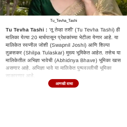
Tu_Tevha_Tashi
Tu Tevha Tashi :
'तू तेव्हा तशी' (Tu Tevha Tashi) ही
मालिका येत्या 20 मार्चपासून प्रेक्षकांच्या भेटीला येणार आहे. या
मालिकेत स्वप्नील जोशी (Swapnil Joshi) आणि शिल्पा
तुळसकर (Shilpa Tulaskar) मुख्य भूमिकेत आहेत. तसेच या
मालिकेतील अभिज्ञा भावेची (Abhidnya Bhave) भूमिका खास
असणार आहे. अभिज्ञा भावे या मालिकेत पुष्पवल्लीची भूमिका
साकारणार आहे.
आणखी वाचा
अभिज्ञा भावे तिच्या भूमिकेबद्दल म्हणाली,"प्रेक्षकांनी मला आजवर
अनेक नकारात्मक भूमिकांमध्ये पाहिलं आहे. तसेच माझ्या प्रत्येक
भूमिकेवर भरभरून प्रेम केलं आहे. पण 'तू तेव्हा तशी'
मालिकेतील भूमिका खूपच वेगळी आहे. पुष्पवल्लीला पाहताना
प्रेक्षकांना नक्कीच मजा येईल याची मला खात्री आहे."