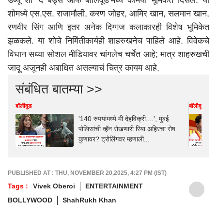
डेब्यू शो ‘द बॅड्स ऑफ बॉलिवूड’मध्ये कॅमियो भूमिकेत दिसले. या
शोमध्ये एस.एस. राजामौली, करण जोहर, आमिर खान, सलमान खान,
रणवीर सिंग आणि इतर अनेक दिग्गज कलाकारही विशेष भूमिकेत
झळकले. या शोचे निर्मितीकार्यही शाहरुखनेच पाहिले आहे. विवेकचे
विधान सध्या सोशल मीडियावर चांगलेच चर्चेत आहे; मात्र शाहरुखची
जादू अजूनही अबाधित असल्याचं चित्र कायम आहे.
संबंधित बातम्या >>
बॉलीवूड
बॉलीवूड
'140 रुपयांमध्ये मी देहविक्री....'; मुंबई
पोलिसांची व्हॅन रोखणारी रिया अहिरचा रोष
कुणावर? ट्रोलिंगवर म्हणाली...
PUBLISHED AT : THU, NOVEMBER 20,2025, 4:27 PM (IST)
Tags :
Vivek Oberoi
ENTERTAINMENT
BOLLYWOOD
ShahRukh Khan