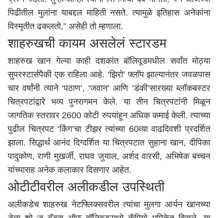
पिढीतील मुलांना याबद्दल माहिती नसते. त्यामुळे इतिहास अनेकांना
विस्मृतीत ढकलतो,” असेही तो म्हणाला.
शाहरुखची कायम असलेलं स्टारडम
शाहरुख खान गेल्या काही दशकांत बॉलिवूडमधील सर्वांत मोठ्या
सुपरस्टार्सपैकी एक राहिला आहे. ‘झिरो’ फ्लॉप झाल्यानंतर जवळपास
चार वर्षांनी त्याने ‘पठाण’, ‘जवान’ आणि ‘डंकी’सारख्या ब्लॉकबस्टर
चित्रपटांद्वारे भव्य पुनरागमन केले. या तीन चित्रपटांनी मिळून
जागतिक स्तरावर 2600 कोटी रुपयांहून अधिक कमाई केली. त्याच्या
पुढील चित्रपट ‘किंग’चा टीझर त्यांच्या 60व्या वाढदिवशी प्रदर्शित
झाला. सिद्धार्थ आनंद दिग्दर्शित या चित्रपटात सुहाना खान, दीपिका
पादुकोण, राणी मुखर्जी, राघव जुयाल, अर्शद वारसी, अभिषेक बच्चन
यांच्यासह अनेक कलाकार दिसणार आहेत.
ओटीटीवरील अलीकडील उपस्थिती
अलीकडेच शाहरुख नेटफ्लिक्सवरील त्यांचा मुलगा आर्यन खानच्या