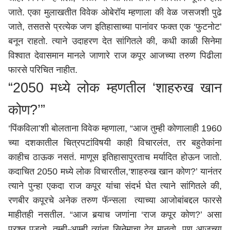
जाते. एका मुलाखतीत विवेक ओबेरॉय म्हणाला की वेळ जसजशी पुढे
जाते, तसतसे प्रत्येक जण इतिहासाच्या पानांवर फक्त एक ‘फुटनोट’
बनून राहतो. त्याने उदाहरण देत सांगितले की, कधी काळी सिनेमा
विश्वात देवासमान मानले जाणारे राज कपूर आजच्या तरुण पिढीला
फारसे परिचित नाहीत.
“2050 मध्ये लोक म्हणतील ‘शाहरुख खान
कोण?’”
‘पिंकविला’शी बोलताना विवेक म्हणाला, “आज तुम्ही कोणालाही 1960
च्या दशकातील चित्रपटांविषयी काही विचारलंत, तर बहुतेकांना
काहीच ठाऊक नसतं. माणूस इतिहासापुरताच मर्यादित होऊन जातो.
कदाचित 2050 मध्ये लोक विचारतील,‘शाहरुख खान कोण?’ यानंतर
त्याने पुन्हा एकदा राज कपूर यांचा संदर्भ घेत त्याने सांगितले की,
रणबीर कपूरचे अनेक तरुण फॅन्सला त्याच्या आजोबांबद्दल फारसे
माहीतही नसतील. “आज बर्‍याच जणांना ‘राज कपूर कोण?’ असा
प्रश्न पडतो. तुम्ही-आम्ही त्यांना सिनेमाचा देव मानतो, पण आजच्या