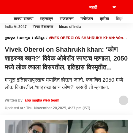
ताज्या बातम्या
महाराष्ट्र
राजकारण
मनोरंजन
क्रीडा
बिझनेस
India At 2047
फिफा विश्वचषक
Ideas of India
मुख्यपृष्ठ
करमणूक
बॉलीवूड
VIVEK OBEROI ON SHAHRUKH KHAN: ‘कोण
शाहरुख खान?’ विवेक ओबेरॉय स्पष्टच म्हणाला, 2050 मध्ये लोक त्याला विसरतील, इतिहास
Vivek Oberoi on Shahrukh khan: ‘कोण
विस्मृतीत...
शाहरुख खान?’ विवेक ओबेरॉय स्पष्टच म्हणाला, 2050
मध्ये लोक त्याला विसरतील, इतिहास विस्मृतीत...
माणूस इतिहासापुरताच मर्यादित होऊन जातो. कदाचित 2050 मध्ये
लोक विचारतील,‘शाहरुख खान कोण?’ असही तो म्हणाला.
Written By :
abp majha web team
Updated at : Thu, November 20,2025, 4:27 pm (IST)