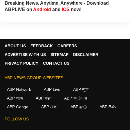
Breaking News, Anytime, Anywhere - Download
ABPLIVE on
Android
and
iOS
now!
ABOUT US
FEEDBACK
CAREERS
ADVERTISE WITH US
SITEMAP
DISCLAIMER
PRIVACY POLICY
CONTACT US
ABP NEWS GROUP WEBSITES
ABP Network
ABP Live
ABP न्यूज़
ABP আনন্দ
ABP माझा
ABP અસ્મિતા
ABP Ganga
ABP ਸਾਂਝਾ
ABP நாடு
ABP దేశం
FOLLOW US