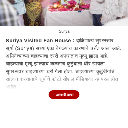
Suriya
Suriya Visited Fan House :
दाक्षिणात्य सुपरस्टार
सूर्या (Suriya) सध्या एका वेगळ्याच कारणाने चर्चेत आला आहे.
अभिनेत्याच्या चाहत्याचा रस्ते अपघातात मृ्त्यू झाला आहे.
चाहत्याचा मृत्यू झाल्याचं कळताच कुटुंबाला धीर द्यायला
सुपरस्टार चाहत्याच्या घरी गेला होता. चाहत्याच्या कुटुंबीयांचं
सांत्वन करतानाचे सूर्याचे फोटो सोशल मीडियावर व्हायरल होत
आहेत.
आणखी वाचा
दाक्षिणात्य सुपरस्टार सूर्याचा मोठा चाहतावर्ग आहे. त्यामुळे
चाहत्याच्या कुटुंबाला धीर देतानाचे अभिनेत्याचे फोटो सोशल
मीडियावर व्हायरल होत आहेत. याआधी अनेकदा सूर्या चाहत्यांची
काळजी घेताना दिसून आला आहे. त्यामुळे चाहतेदेखील सूर्यावर