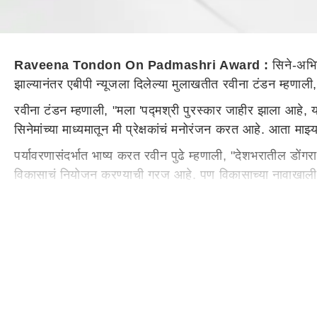
Raveena Tondon On Padmashri Award :
सिने-अभि
झाल्यानंतर एबीपी न्यूजला दिलेल्या मुलाखतीत रवीना टंडन म्हणाल
रवीना टंडन म्हणाली, "मला 'पद्मश्री पुरस्कार जाहीर झाला आहे, य
सिनेमांच्या माध्यमातून मी प्रेक्षकांचं मनोरंजन करत आहे. आता 
पर्यावरणासंदर्भात भाष्य करत रवीन पुढे म्हणाली, "देशभरातील ड
विकासाचं नियोजन करण्याची गरज आहे. पण विकासाच्या नावाखाली पर